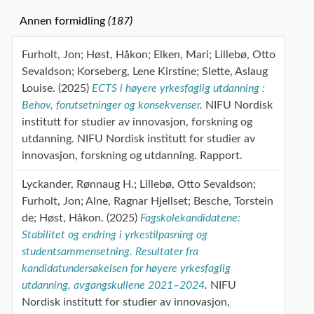
Annen formidling
(187)
Furholt, Jon
Høst, Håkon
Elken, Mari
Lillebø, Otto
Sevaldson
Korseberg, Lene Kirstine
Slette, Aslaug
Louise
(2025)
ECTS i høyere yrkesfaglig utdanning :
Behov, forutsetninger og konsekvenser
.
NIFU Nordisk
institutt for studier av innovasjon, forskning og
utdanning.
NIFU Nordisk institutt for studier av
innovasjon, forskning og utdanning.
Rapport.
Lyckander, Rønnaug H.
Lillebø, Otto Sevaldson
Furholt, Jon
Alne, Ragnar Hjellset
Besche, Torstein
de
Høst, Håkon
(2025)
Fagskolekandidatene:
Stabilitet og endring i yrkestilpasning og
studentsammensetning. Resultater fra
kandidatundersøkelsen for høyere yrkesfaglig
utdanning, avgangskullene 2021–2024
.
NIFU
Nordisk institutt for studier av innovasjon,