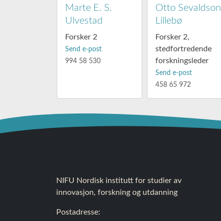
Marte E. S.
Otto Sevaldso
Ulvestad
Lillebø
Forsker 2
Forsker 2,
stedfortredende
Send e-post
forskningsleder
994 58 530
Send e-post
458 65 972
NIFU Nordisk institutt for studier av
innovasjon, forskning og utdanning
Postadresse: