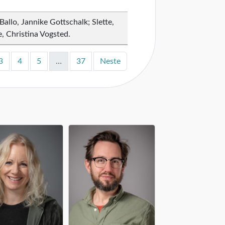
 Ballo, Jannike Gottschalk; Slette,
, Christina Vogsted.
3
4
5
…
37
Neste