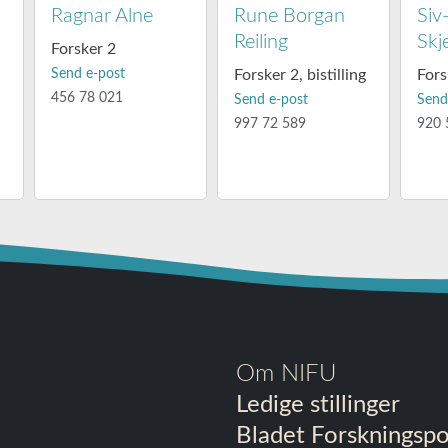
n
Ragnar Alne
Rune Borgan
Siv
Reiling
Skj
Forsker 2
Send e-post
Forsker 2, bistilling
Fors
456 78 021
Send e-post
Send
997 72 589
920 
Om NIFU
Ledige stillinger
Bladet Forskningspol