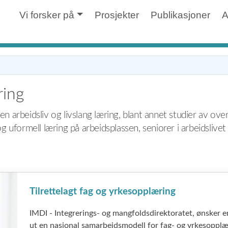
Vi forsker på
Prosjekter
Publikasjoner
A
ring
en arbeidsliv og livslang læring, blant annet studier av o
og uformell læring på arbeidsplassen, seniorer i arbeidslivet
Tilrettelagt fag og yrkesopplæring
IMDI - Integrerings- og mangfoldsdirektoratet, ønsker 
ut en nasjonal samarbeidsmodell for fag- og yrkesoppl