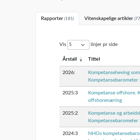
Rapporter
Vitenskapelige artikler
(185)
(77
Vis
linjer pr side
Årstall
Tittel
2026:
Kompetanseheving som ti
Kompetansebarometer
2025:3
Kompetanse offshore. K
offshorenæring
2025:2
Kompetanse og arbeidsk
Kompetansebarometer
2024:3
NHOs kompetansebarome