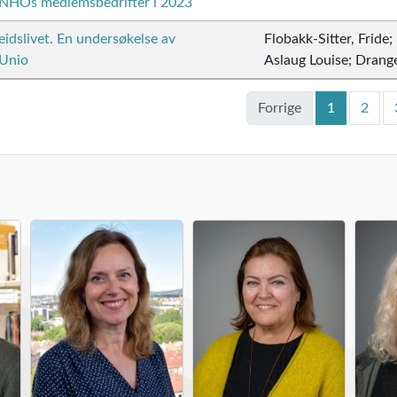
 NHOs medlemsbedrifter i 2023
beidslivet. En undersøkelse av
Flobakk-Sitter, Fride;
 Unio
Aslaug Louise; Drange
Forrige
1
2