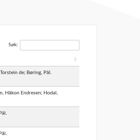
Søk:
Torstein de; Børing, Pål.
n, Håkon Endresen; Hodal,
Pål.
Pål.