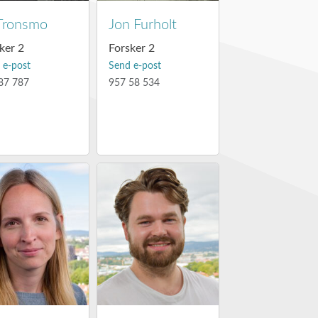
 Tronsmo
Jon Furholt
ker 2
Forsker 2
 e-post
Send e-post
87 787
957 58 534