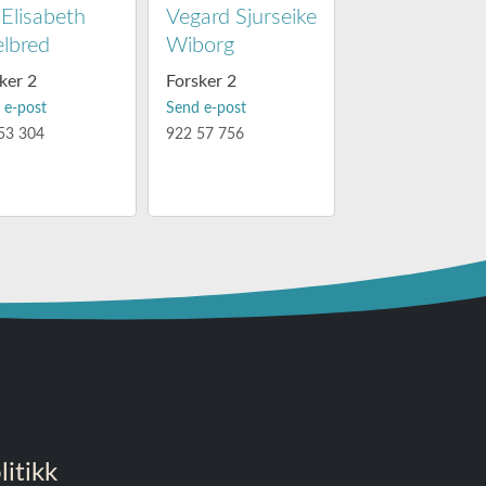
-Elisabeth
Vegard Sjurseike
elbred
Wiborg
ker 2
Forsker 2
 e-post
Send e-post
53 304
922 57 756
itikk