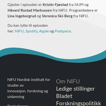
Gjester i episoden er
Kristin Fjæstad
fra NUPI og
Håvard Rustad Markussen
fra NIFU. Programledere er
Lina Ingeborgrud
og
Veronica Ski-Berg
fra NIFU.
Du kan lytte til episoden
her:
NIFU
,
Spotify
,
Apple
og
Podspace
.
NIFU Nordisk institutt for
Om NIFU
studier av
Ledige stillinger
innovasjon, forskning og
Bladet
utdanning
Forskningspolitikk