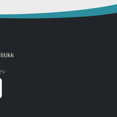
itikk
ev